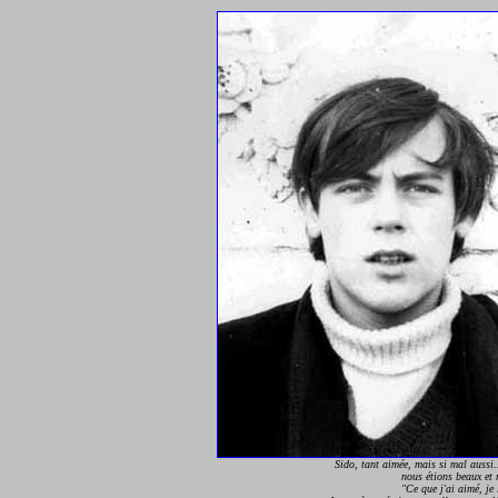
Sido, tant aimée, mais si mal aussi.
nous étions beaux et 
"Ce que j'ai aimé, je